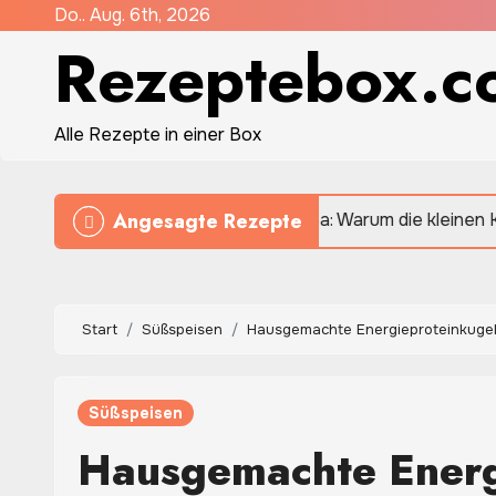
Zum
Do.. Aug. 6th, 2026
Rezeptebox.c
Inhalt
springen
Alle Rezepte in einer Box
Angesagte Rezepte
Quinoa: Warum die kleinen Körner in der mo
Start
Süßspeisen
Hausgemachte Energieproteinkugel
Süßspeisen
Hausgemachte Energ