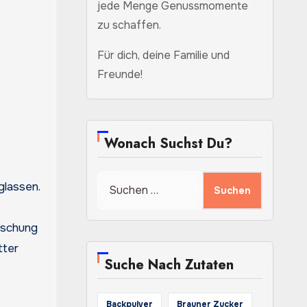
jede Menge Genussmomente
zu schaffen.
Für dich, deine Familie und
Freunde!
Wonach Suchst Du?
Suchen
glassen.
nach:
ischung
tter
Suche Nach Zutaten
Backpulver
Brauner Zucker