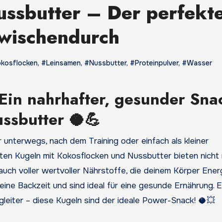
ssbutter – Der perfekt
zwischendurch
kosflocken
,
#Leinsamen
,
#Nussbutter
,
#Proteinpulver
,
#Wasser
Ein nahrhafter, gesunder Sna
ssbutter 🥥💪
n Kugeln mit Kokosflocken und Nussbutter bieten nicht 
auch voller wertvoller Nährstoffe, die deinem Körper Ener
 keine Backzeit und sind ideal für eine gesunde Ernährung. 
gleiter – diese Kugeln sind der ideale Power-Snack! 🥥💥