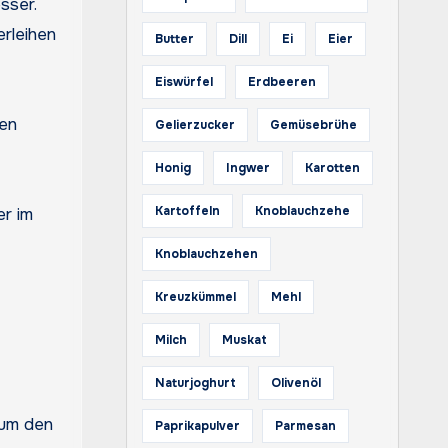
sser.
erleihen
Butter
Dill
Ei
Eier
Eiswürfel
Erdbeeren
den
Gelierzucker
Gemüsebrühe
Honig
Ingwer
Karotten
Kartoffeln
Knoblauchzehe
er im
Knoblauchzehen
Kreuzkümmel
Mehl
Milch
Muskat
Naturjoghurt
Olivenöl
 um den
Paprikapulver
Parmesan