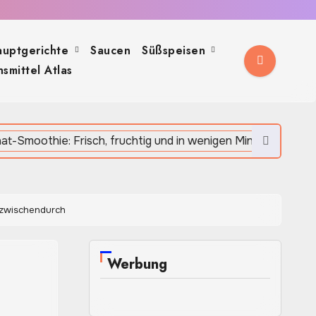
auptgerichte
Saucen
Süßspeisen
smittel Atlas
Apfel-Spinat-S
 zwischendurch
Werbung