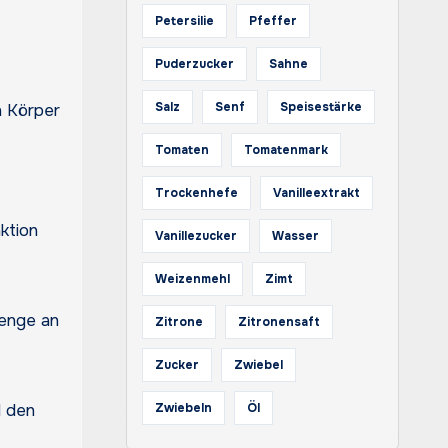
Petersilie
Pfeffer
Puderzucker
Sahne
Salz
Senf
Speisestärke
n Körper
Tomaten
Tomatenmark
Trockenhefe
Vanilleextrakt
nktion
Vanillezucker
Wasser
Weizenmehl
Zimt
Menge an
Zitrone
Zitronensaft
Zucker
Zwiebel
d den
Zwiebeln
Öl