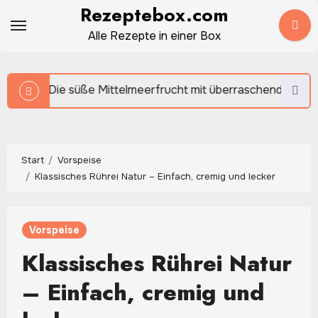
Zum
Rezeptebox.com
Inhalt
Alle Rezepte in einer Box
springen
e Mittelmeerfrucht mit überraschendem Aroma
Rotk
Start
Vorspeise
Klassisches Rührei Natur – Einfach, cremig und lecker
Vorspeise
Klassisches Rührei Natur
– Einfach, cremig und