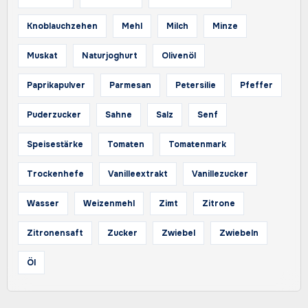
Knoblauchzehen
Mehl
Milch
Minze
Muskat
Naturjoghurt
Olivenöl
Paprikapulver
Parmesan
Petersilie
Pfeffer
Puderzucker
Sahne
Salz
Senf
Speisestärke
Tomaten
Tomatenmark
Trockenhefe
Vanilleextrakt
Vanillezucker
Wasser
Weizenmehl
Zimt
Zitrone
Zitronensaft
Zucker
Zwiebel
Zwiebeln
Öl