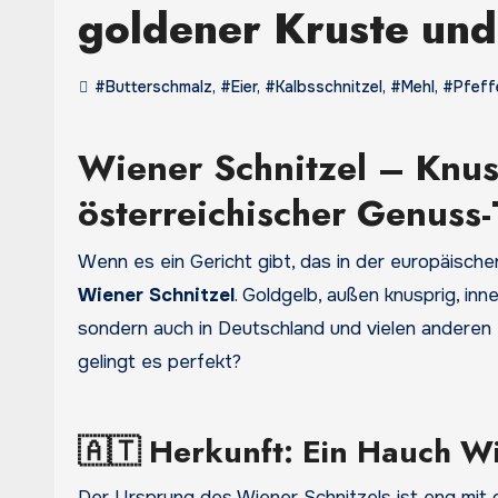
goldener Kruste und
#Butterschmalz
,
#Eier
,
#Kalbsschnitzel
,
#Mehl
,
#Pfeff
Wiener Schnitzel – Knusp
österreichischer Genuss-
Wenn es ein Gericht gibt, das in der europäisc
Wiener Schnitzel
. Goldgelb, außen knusprig, inne
sondern auch in Deutschland und vielen anderen 
gelingt es perfekt?
🇦🇹 Herkunft: Ein Hauch Wi
Der Ursprung des Wiener Schnitzels ist eng mit 