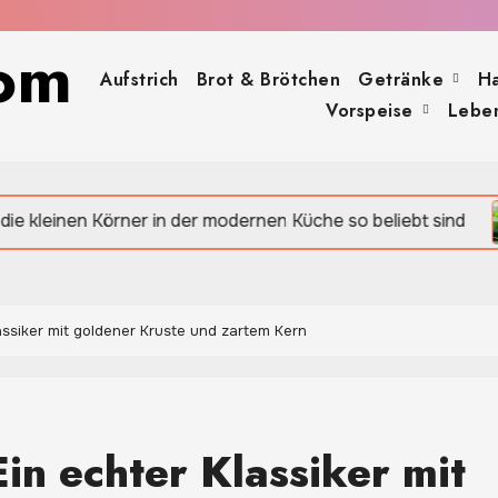
om
Aufstrich
Brot & Brötchen
Getränke
H
Vorspeise
Leben
er in der modernen Küche so beliebt sind
Apfel-Sp
assiker mit goldener Kruste und zartem Kern
in echter Klassiker mit