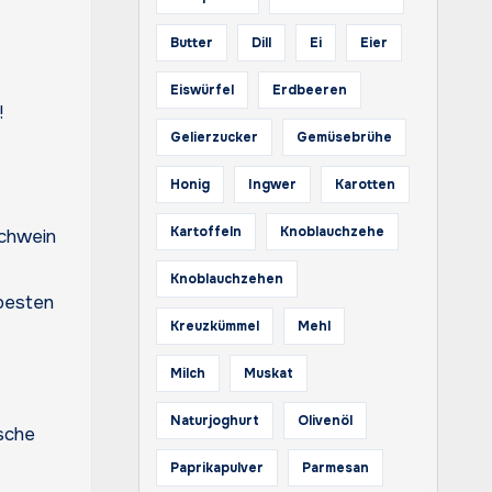
Butter
Dill
Ei
Eier
Eiswürfel
Erdbeeren
!
Gelierzucker
Gemüsebrühe
Honig
Ingwer
Karotten
Kartoffeln
Knoblauchzehe
Schwein
Knoblauchzehen
besten
Kreuzkümmel
Mehl
Milch
Muskat
Naturjoghurt
Olivenöl
sche
Paprikapulver
Parmesan