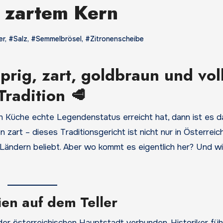
 zartem Kern
er
,
#Salz
,
#Semmelbrösel
,
#Zitronenscheibe
rig, zart, goldbraun und vol
Tradition 🥩
hen Küche echte Legendenstatus erreicht hat, dann ist es d
n zart – dieses Traditionsgericht ist nicht nur in Österreich
Ländern beliebt. Aber wo kommt es eigentlich her? Und w
en auf dem Teller
der österreichischen Hauptstadt verbunden. Historiker fü