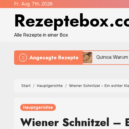
Zum
Fr.. Aug. 7th, 2026
Rezeptebox.c
Inhalt
springen
Alle Rezepte in einer Box
Angesagte Rezepte
 sie besonders fein
Quinoa: Warum die kleinen Körn
Start
Hauptgerichte
Wiener Schnitzel – Ein echter Kl
Hauptgerichte
Wiener Schnitzel – E