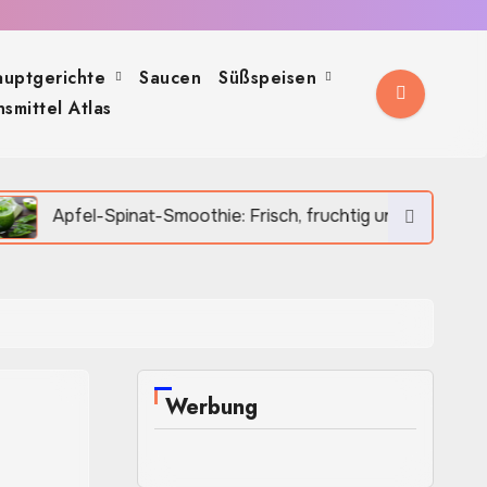
auptgerichte
Saucen
Süßspeisen
smittel Atlas
inat-Smoothie: Frisch, fruchtig und in wenigen Minuten gemi
Werbung