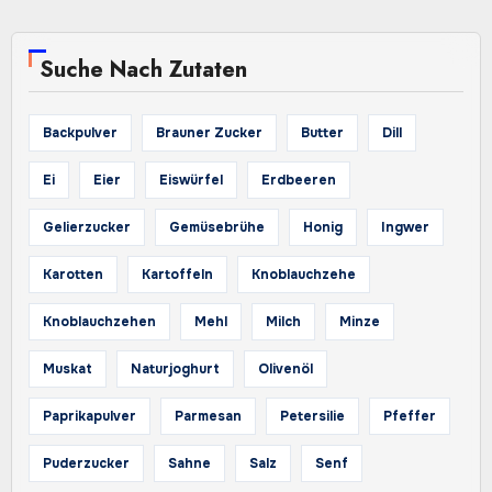
Suche Nach Zutaten
Backpulver
Brauner Zucker
Butter
Dill
Ei
Eier
Eiswürfel
Erdbeeren
Gelierzucker
Gemüsebrühe
Honig
Ingwer
Karotten
Kartoffeln
Knoblauchzehe
Knoblauchzehen
Mehl
Milch
Minze
Muskat
Naturjoghurt
Olivenöl
Paprikapulver
Parmesan
Petersilie
Pfeffer
Puderzucker
Sahne
Salz
Senf