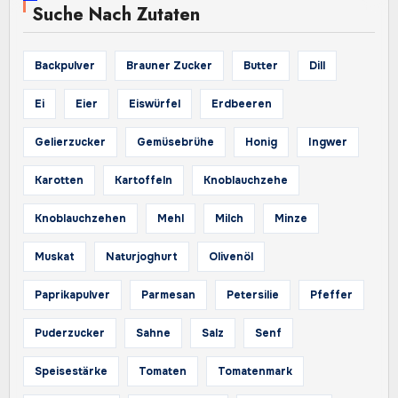
Suche Nach Zutaten
Backpulver
Brauner Zucker
Butter
Dill
Ei
Eier
Eiswürfel
Erdbeeren
Gelierzucker
Gemüsebrühe
Honig
Ingwer
Karotten
Kartoffeln
Knoblauchzehe
Knoblauchzehen
Mehl
Milch
Minze
Muskat
Naturjoghurt
Olivenöl
Paprikapulver
Parmesan
Petersilie
Pfeffer
Puderzucker
Sahne
Salz
Senf
Speisestärke
Tomaten
Tomatenmark