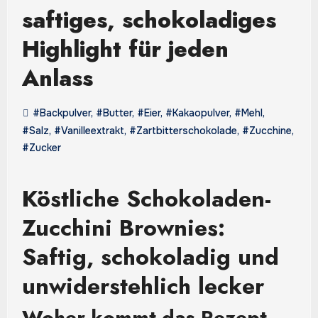
saftiges, schokoladiges
Highlight für jeden
Anlass
#Backpulver
,
#Butter
,
#Eier
,
#Kakaopulver
,
#Mehl
,
#Salz
,
#Vanilleextrakt
,
#Zartbitterschokolade
,
#Zucchine
,
#Zucker
Köstliche Schokoladen-
Zucchini Brownies:
Saftig, schokoladig und
unwiderstehlich lecker
Woher kommt das Rezept