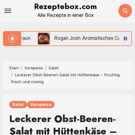
Zum
Rezeptebox.com
Inhalt
Alle Rezepte in einer Box
springen
aun
Rogan Josh: Aromatisches Curry mit zartem Fl
Start
Vorspeise
Salat
Leckerer Obst-Beeren-Salat mit Hüttenkäse – Fruchtig,
frisch und cremig
Salat
Vorspeise
Leckerer Obst-Beeren-
Salat mit Hüttenkäse –