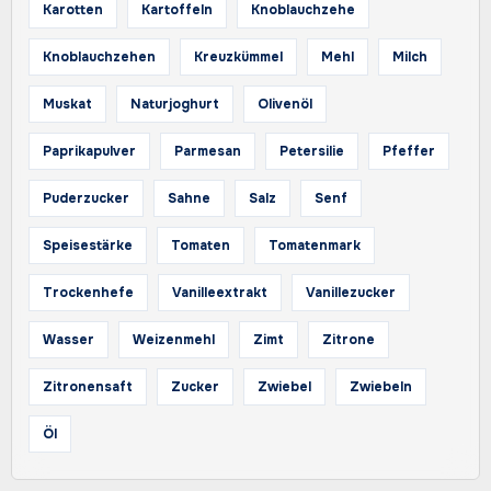
Karotten
Kartoffeln
Knoblauchzehe
Knoblauchzehen
Kreuzkümmel
Mehl
Milch
Muskat
Naturjoghurt
Olivenöl
Paprikapulver
Parmesan
Petersilie
Pfeffer
Puderzucker
Sahne
Salz
Senf
Speisestärke
Tomaten
Tomatenmark
Trockenhefe
Vanilleextrakt
Vanillezucker
Wasser
Weizenmehl
Zimt
Zitrone
Zitronensaft
Zucker
Zwiebel
Zwiebeln
Öl