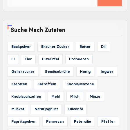
nach:
Suche Nach Zutaten
Backpulver
Brauner Zucker
Butter
Dill
Ei
Eier
Eiswürfel
Erdbeeren
Gelierzucker
Gemüsebrühe
Honig
Ingwer
Karotten
Kartoffeln
Knoblauchzehe
Knoblauchzehen
Mehl
Milch
Minze
Muskat
Naturjoghurt
Olivenöl
Paprikapulver
Parmesan
Petersilie
Pfeffer